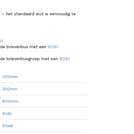
t – het standaard slot is eenvoudig te
nd
ande brievenbus met een
BOBI
ande brievenbusgroep met een
BOBI
320mm
350mm
800mm
Bobi
Staal