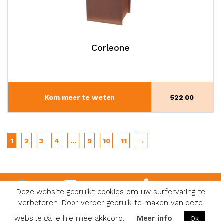
Corleone
Kom meer te weten
522.00
1
2
3
4
…
9
10
11
→
info@karoli.be
0474 81 08 48
Deze website gebruikt cookies om uw surfervaring te
verbeteren. Door verder gebruik te maken van deze
Facebook
Algemene voorwaarden
|
Privacy & Cookies
|
Website:
website ga je hiermee akkoord.
Meer info
Ok