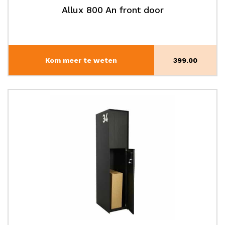
Allux 800 An front door
Kom meer te weten
399.00