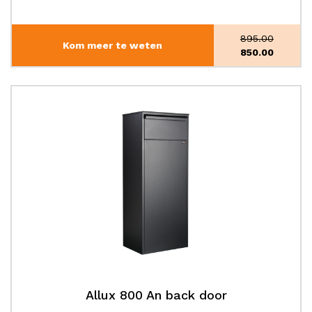
895.00
Kom meer te weten
Oorspronke
850.00
prijs
Huidige
was:
prijs
€895.00.
is:
€850.00.
Allux 800 An back door