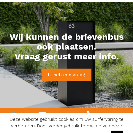
Wij kunnen de brievenbus
ook plaatsen.
Vraag gerust meer info.
Ik heb een vraag
info@karoli.be
0474 81 08 48
Deze website gebruikt cookies om uw surfervaring te
verbeteren. Door verder gebruik te maken van deze
Facebook