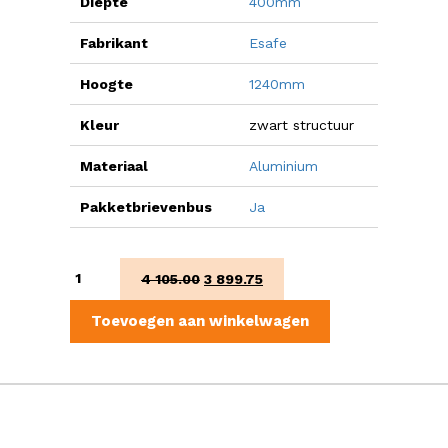
Diepte
400mm
Fabrikant
Esafe
Hoogte
1240mm
Kleur
zwart structuur
Materiaal
Aluminium
Pakketbrievenbus
Ja
Fenix
Oorspronkelijke
Huidige
4 105.00
3 899.75
Connect
prijs
prijs
aantal
was:
is:
Toevoegen aan winkelwagen
€4
€3
105.00.
899.75.