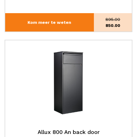
895.00
Kom meer te weten
Oorspronke
850.00
prijs
Huidige
was:
prijs
€895.00.
is:
€850.00.
Allux 800 An back door