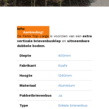
Info:
Aanbieding!
De Fenix Top Large is voorzien van een
extra
verticale brievenbusklep
en
uitneembare
dubbele bodem
.
Diepte
400mm
Fabrikant
Esafe
Hoogte
1240mm
Materiaal
Aluminium
Pakketbrievenbus
Ja
Type
Enkele brievenbus