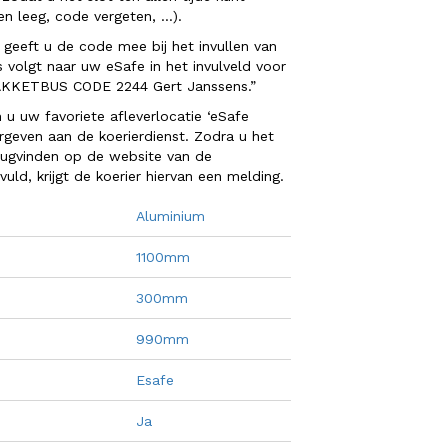
jen leeg, code vergeten, …).
 geeft u de code mee bij het invullen van
ls volgt naar uw eSafe in het invulveld voor
AKKETBUS CODE 2244 Gert Janssens.”
n u uw favoriete afleverlocatie ‘eSafe
rgeven aan de koerierdienst. Zodra u het
erugvinden op de website van de
vuld, krijgt de koerier hiervan een melding.
Aluminium
1100mm
300mm
990mm
Esafe
Ja