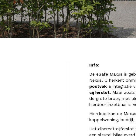
Info:
De eSafe Maxus is geb
Nexus’. U herkent onmi
postvak
& integratie 
cijferslot.
Maar zoals 
de grote broer, met al
hierdoor inzetbaar is 
Hierdoor kan de Maxus
koppelwoning, bedrijf,
Het discreet cijferslo
een sleutel bijgeleverd