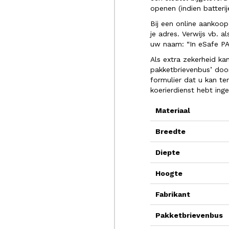
openen (indien batteri
Bij een online aankoop
je adres. Verwijs vb. a
uw naam: “In eSafe P
Als extra zekerheid ka
pakketbrievenbus’ doo
formulier dat u kan t
koerierdienst hebt inge
Materiaal
Breedte
Diepte
Hoogte
Fabrikant
Pakketbrievenbus