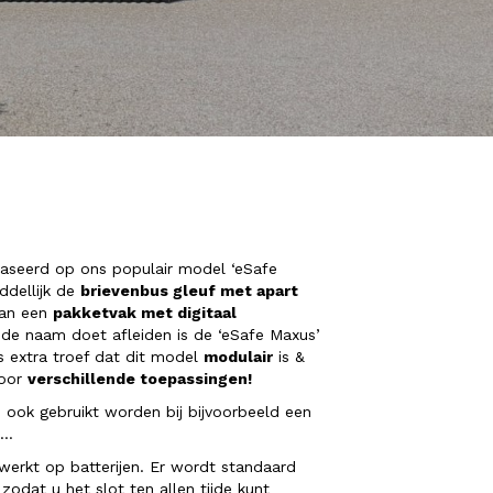
aseerd op ons populair model ‘eSafe
ddellijk de
brievenbus gleuf met apart
van een
pakketvak met digitaal
de naam doet afleiden is de ‘eSafe Maxus’
s extra troef dat dit model
modulair
is &
voor
verschillende toepassingen!
 ook gebruikt worden bij bijvoorbeeld een
 …
t werkt op batterijen. Er wordt standaard
 zodat u het slot ten allen tijde kunt