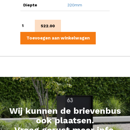
Diepte
320mm
Corleone
522.00
aantal
Toevoegen aan winkelwagen
Wij kunnen de brievenbus
ook plaatsen.
Vraag gerust meer info.