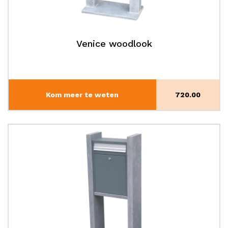
Venice woodlook
Kom meer te weten
720.00