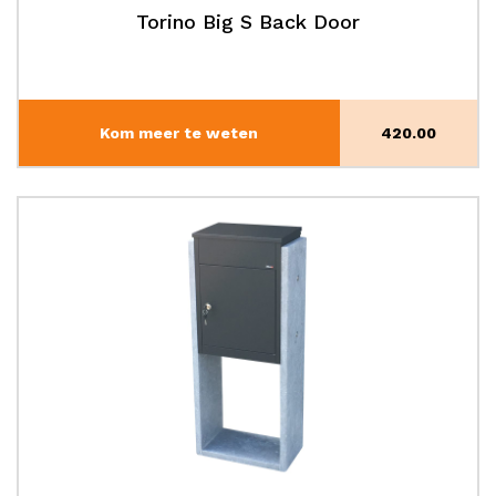
Torino Big S Back Door
Kom meer te weten
420.00