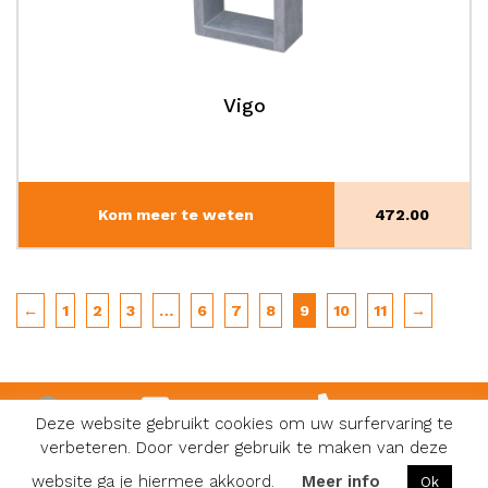
Vigo
Kom meer te weten
472.00
←
1
2
3
…
6
7
8
9
10
11
→
info@karoli.be
0474 81 08 48
Deze website gebruikt cookies om uw surfervaring te
verbeteren. Door verder gebruik te maken van deze
Facebook
Algemene voorwaarden
|
Privacy & Cookies
|
Website:
website ga je hiermee akkoord.
Meer info
Ok