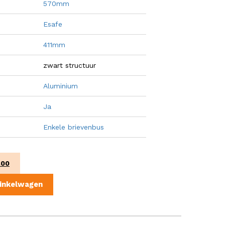
570mm
Esafe
411mm
zwart structuur
Aluminium
Ja
Enkele brievenbus
pronkelijke
Huidige
.00
prijs
:
is:
inkelwagen
9.00.
€578.00.