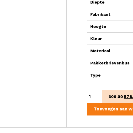
Diepte
Fabrikant
Hoogte
Kleur
Materiaal
Pakketbrievenbus
Type
Shopperbox
Oors
609.00
578
digital
prijs
aantal
was
Toevoegen aan w
€60