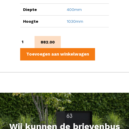
Diepte
400mm
Hoogte
1030mm
Sevilla
882.00
Parcel
Digital
Toevoegen aan winkelwagen
Lock
BDXL
aantal
Wij kunnen de brievenbus