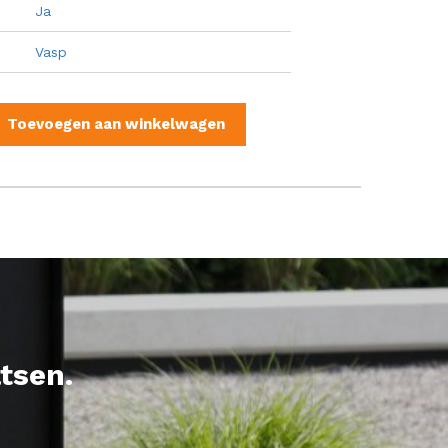
Ja
Vasp
Toevoegen aan winkelwagen
tsen.