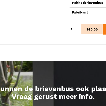
Pakketbrievenbus
Fabrikant
Torino
360.00
S
aantal
kunnen de brievenbus ook plaa
Vraag gerust meer info.