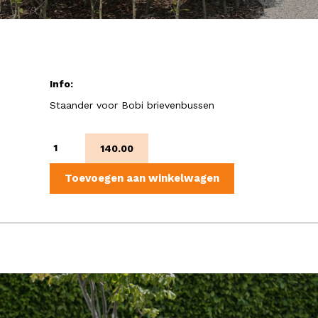
Info:
Staander voor Bobi brievenbussen
Bobi
140.00
link
RVS
Toevoegen aan winkelwagen
aantal