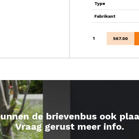
Type
Fabrikant
Compostella
567.00
left
aantal
kunnen de brievenbus ook plaa
Vraag gerust meer info.