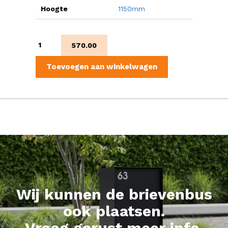
Hoogte
1150mm
Genua
570.00
aantal
Toevoegen aan winkelwagen
Wij kunnen de brievenbus
ook plaatsen.
Vraag gerust meer info.