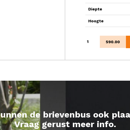
Diepte
Hoogte
Palma
590.00
Woodlook
aantal
kunnen de brievenbus ook plaa
Vraag gerust meer info.