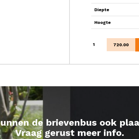
Diepte
Hoogte
Pamplona
720.00
woodlook
aantal
kunnen de brievenbus ook plaa
Vraag gerust meer info.