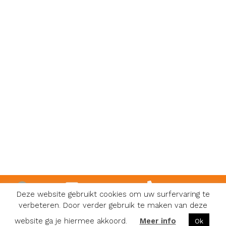
info@karoli.be
0474 81 08 48
Deze website gebruikt cookies om uw surfervaring te
verbeteren. Door verder gebruik te maken van deze
Facebook
Algemene voorwaarden
|
Privacy & Cookies
|
Website:
website ga je hiermee akkoord.
Meer info
Ok