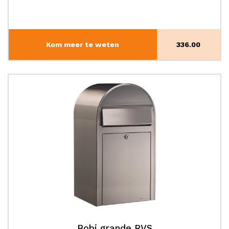
Kom meer te weten
336.00
Bobi grande RVS