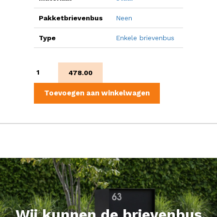
Pakketbrievenbus
Neen
Type
Enkele brievenbus
Bobi
478.00
grande
S
Toevoegen aan winkelwagen
RVS
aantal
Wij kunnen de brievenbus