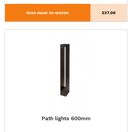
Kom meer te weten
237.00
Path lights 600mm