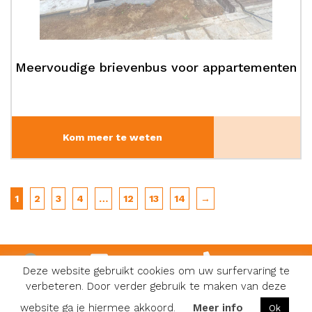
Meervoudige brievenbus voor appartementen
Kom meer te weten
1
2
3
4
…
12
13
14
→
info@karoli.be
0474 81 08 48
Deze website gebruikt cookies om uw surfervaring te
verbeteren. Door verder gebruik te maken van deze
Facebook
Algemene voorwaarden
|
Privacy & Cookies
|
Website:
website ga je hiermee akkoord.
Meer info
Ok