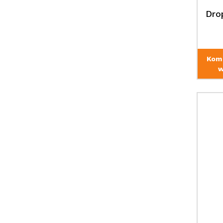
Dro
Kom
w