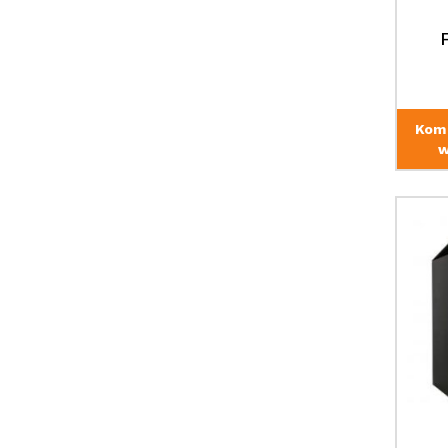
Kom
w