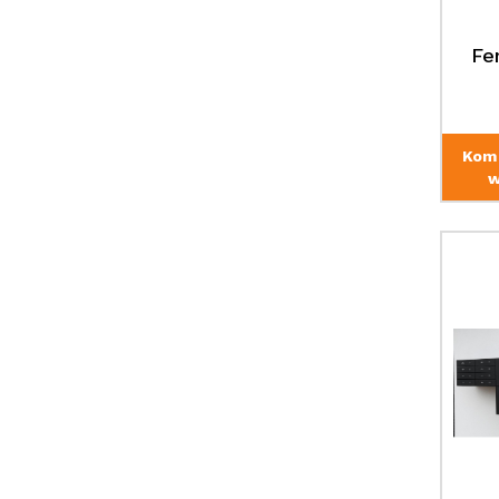
Fe
Kom
w